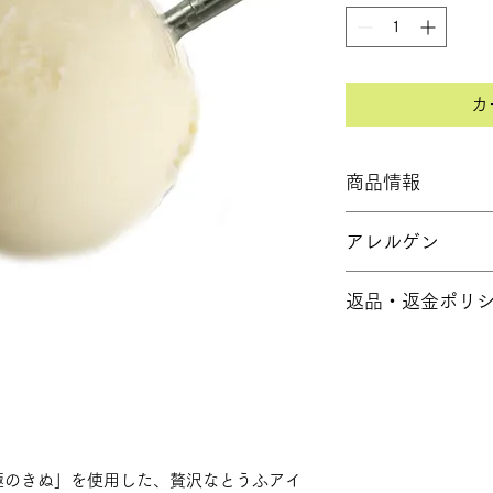
カ
商品情報
【種類別】 アイス
アレルゲン
【アレルゲン】乳・
無脂乳固形分：8.5%
乳・大豆
分：1.0%
返品・返金ポリ
【容量】2000ml
【容器サイズ】横：27
商品の発送には万全
【保存方法】要冷凍 (
に開梱し内容をご確
【発送方法】クール
また、商品の特性上
お気に召さないなど
ておりません。
極のきぬ」を使用した、贅沢なとうふアイ